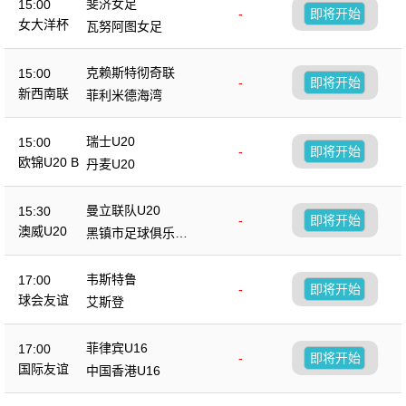
斐济女足
15:00
-
即将开始
女大洋杯
瓦努阿图女足
克赖斯特彻奇联
15:00
-
即将开始
新西南联
菲利米德海湾
瑞士U20
15:00
-
即将开始
欧锦U20 B
丹麦U20
曼立联队U20
15:30
-
即将开始
澳威U20
黑镇市足球俱乐部
U20
韦斯特鲁
17:00
-
即将开始
球会友谊
艾斯登
菲律宾U16
17:00
-
即将开始
国际友谊
中国香港U16