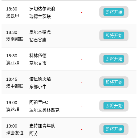
罗切达尔流浪
18:30
-
即将开始
澳昆甲
瑞德兰茨联
墨尔本猛虎
18:30
-
即将开始
澳南部联
钻石谷鹰
科林伍德
18:30
-
即将开始
澳亚超
莫尔文市
诺伍德火焰
18:45
-
即将开始
澳中部联
东部小牛
阿祖里FC
19:00
-
即将开始
澳达超
达尔文奥林匹克
史特加青年队
19:00
-
即将开始
球会友谊
阿劳