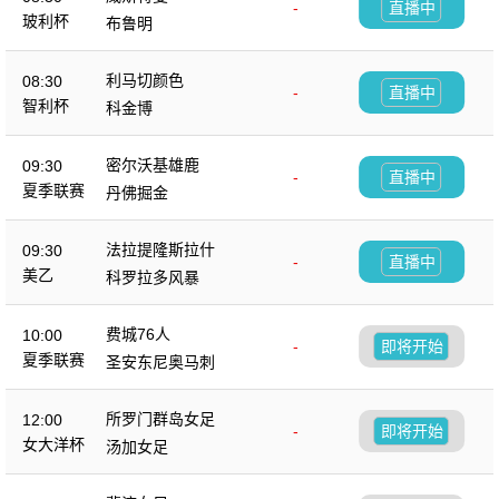
-
直播中
玻利杯
布鲁明
利马切颜色
08:30
-
直播中
智利杯
科金博
密尔沃基雄鹿
09:30
-
直播中
夏季联赛
丹佛掘金
法拉提隆斯拉什
09:30
-
直播中
美乙
科罗拉多风暴
费城76人
10:00
-
即将开始
夏季联赛
圣安东尼奥马刺
所罗门群岛女足
12:00
-
即将开始
女大洋杯
汤加女足