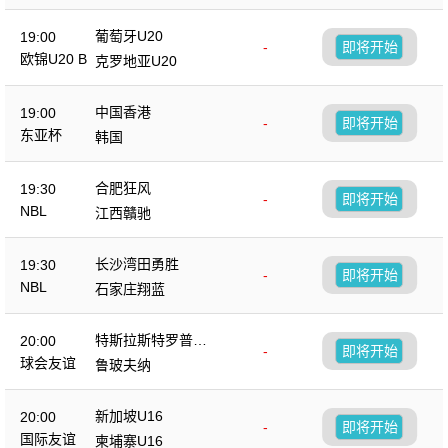
葡萄牙U20
19:00
-
即将开始
欧锦U20 B
克罗地亚U20
中国香港
19:00
-
即将开始
东亚杯
韩国
合肥狂风
19:30
-
即将开始
NBL
江西贛驰
长沙湾田勇胜
19:30
-
即将开始
NBL
石家庄翔蓝
特斯拉斯特罗普科
20:00
-
即将开始
夫
球会友谊
鲁玻夫纳
新加坡U16
20:00
-
即将开始
国际友谊
柬埔寨U16