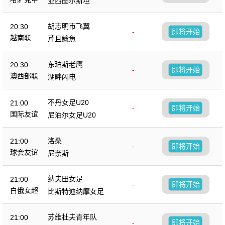
亚西图尔斯坦
胡志明市飞翼
20:30
-
即将开始
越南联
芹且鯰魚
东珀斯老鹰
20:30
-
即将开始
澳西部联
湖畔闪电
不丹女足U20
21:00
-
即将开始
国际友谊
尼泊尔女足U20
洛桑
21:00
-
即将开始
球会友谊
尼奈斯
纳夫田女足
21:00
-
即将开始
白俄女超
比斯特迪纳摩女足
苏维杜夫青年队
21:00
-
即将开始