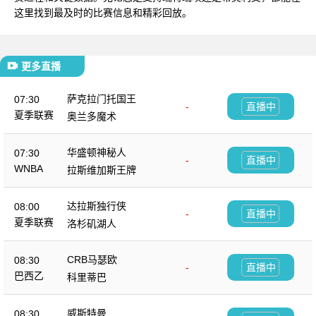
这里找到最及时的比赛信息和精彩回放。
更多直播
萨克拉门托国王
07:30
-
直播中
夏季联赛
奥兰多魔术
华盛顿神秘人
07:30
-
直播中
WNBA
拉斯维加斯王牌
达拉斯独行侠
08:00
-
直播中
夏季联赛
洛杉矶湖人
CRB马瑟欧
08:30
-
直播中
巴西乙
科里蒂巴
威斯特曼
08:30