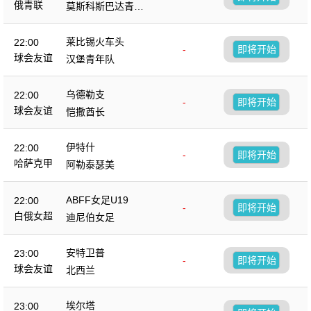
俄青联
莫斯科斯巴达青年
队
莱比锡火车头
22:00
-
即将开始
球会友谊
汉堡青年队
乌德勒支
22:00
-
即将开始
球会友谊
恺撒酋长
伊特什
22:00
-
即将开始
哈萨克甲
阿勒泰瑟美
ABFF女足U19
22:00
-
即将开始
白俄女超
迪尼伯女足
安特卫普
23:00
-
即将开始
球会友谊
北西兰
埃尔塔
23:00