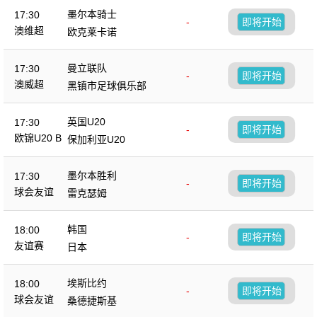
墨尔本骑士
17:30
-
即将开始
澳维超
欧克莱卡诺
曼立联队
17:30
-
即将开始
澳威超
黑镇市足球俱乐部
英国U20
17:30
-
即将开始
欧锦U20 B
保加利亚U20
墨尔本胜利
17:30
-
即将开始
球会友谊
雷克瑟姆
韩国
18:00
-
即将开始
友谊赛
日本
埃斯比约
18:00
-
即将开始
球会友谊
桑德捷斯基