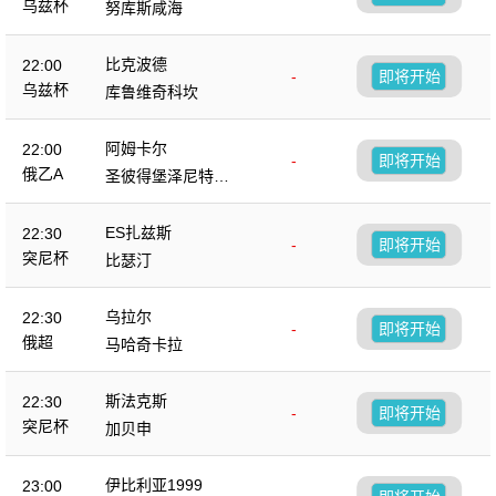
乌兹杯
努库斯咸海
比克波德
22:00
-
即将开始
乌兹杯
库鲁维奇科坎
阿姆卡尔
22:00
-
即将开始
俄乙A
圣彼得堡泽尼特B
队
ES扎兹斯
22:30
-
即将开始
突尼杯
比瑟汀
乌拉尔
22:30
-
即将开始
俄超
马哈奇卡拉
斯法克斯
22:30
-
即将开始
突尼杯
加贝申
伊比利亚1999
23:00