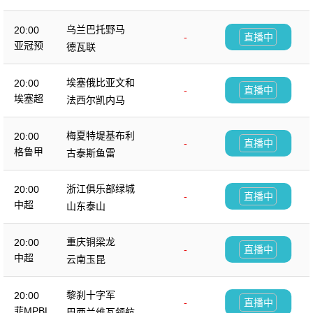
乌兰巴托野马
20:00
-
直播中
亚冠预
德瓦联
埃塞俄比亚文和
20:00
-
直播中
埃塞超
法西尔凯内马
梅夏特堤基布利
20:00
-
直播中
格鲁甲
古泰斯鱼雷
浙江俱乐部绿城
20:00
-
直播中
中超
山东泰山
重庆铜梁龙
20:00
-
直播中
中超
云南玉昆
黎刹十字军
20:00
-
直播中
菲MPBL
巴西兰维瓦领航